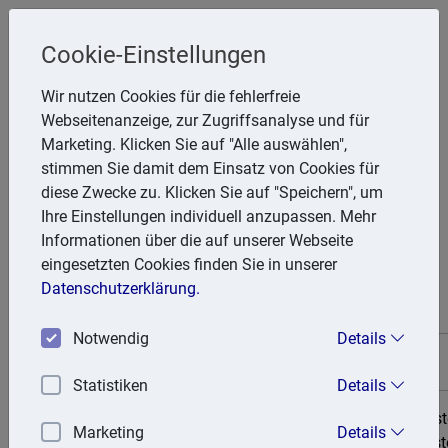
Cookie-Einstellungen
Steuerberater
Wir nutzen Cookies für die fehlerfreie
Friedhelm Glanert
Webseitenanzeige, zur Zugriffsanalyse und für
Marketing. Klicken Sie auf "Alle auswählen",
Breitenbachstr. 28, 47809 Krefeld
stimmen Sie damit dem Einsatz von Cookies für
Telefon: 2151 951857
diese Zwecke zu. Klicken Sie auf "Speichern", um
E-Mail:
FGlanert@aol.com
Ihre Einstellungen individuell anzupassen. Mehr
Informationen über die auf unserer Webseite
eingesetzten Cookies finden Sie in unserer
Steuertermine
Datenschutzerklärung.
Notwendig
Details
Datum
Zahlungsschonfrist
Steuern
Statistiken
Details
Umsatzste
Marketing
Details
12. Januar 2026
15. Januar 2026
Kirchenst