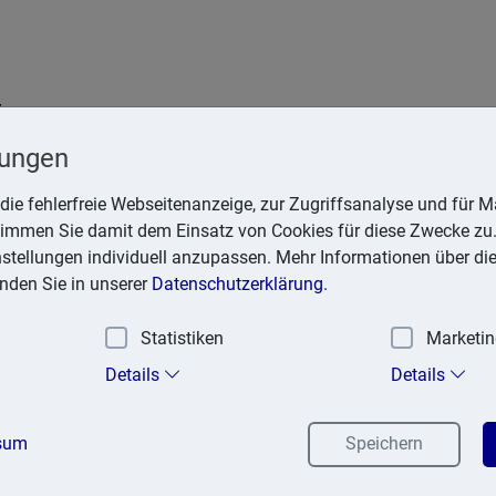
t
Krefeld
lungen
die fehlerfreie Webseitenanzeige, zur Zugriffsanalyse und für Ma
stimmen Sie damit dem Einsatz von Cookies für diese Zwecke zu.
instellungen individuell anzupassen. Mehr Informationen über di
inden Sie in unserer
Datenschutzerklärung.
ationspflichten nach § 5
inhaltlich Verantwortlicher nach § 55 Abs
Statistiken
Marketi
uss
Details
Details
sum
Speichern