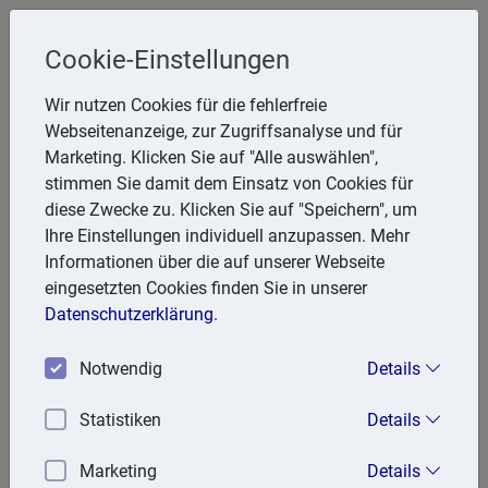
Cookie-Einstellungen
Steuerberater
Wir nutzen Cookies für die fehlerfreie
Friedhelm Glanert
Webseitenanzeige, zur Zugriffsanalyse und für
Marketing. Klicken Sie auf "Alle auswählen",
Breitenbachstr. 28, 47809 Krefeld
stimmen Sie damit dem Einsatz von Cookies für
Telefon: 2151 951857
diese Zwecke zu. Klicken Sie auf "Speichern", um
E-Mail:
FGlanert@aol.com
Ihre Einstellungen individuell anzupassen. Mehr
Informationen über die auf unserer Webseite
eingesetzten Cookies finden Sie in unserer
Lexika
Datenschutzerklärung.
Volltext-Suche in den Lexika
Notwendig
Details
Suchen
Statistiken
Details
Steuerlexikon
Marketing
Details