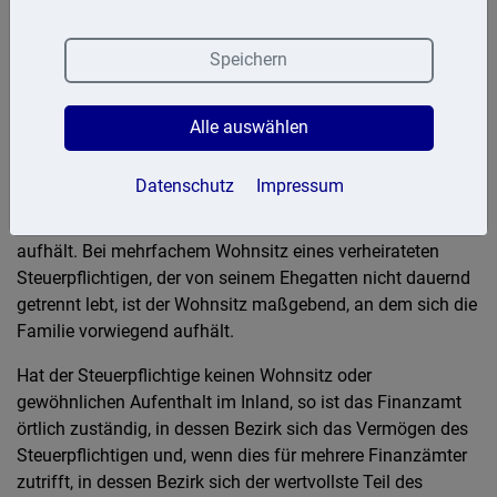
Wohnsitzfinanzamt
Speichern
Für die Besteuerung natürlicher Personen
(Einkommensteuer) ist das Finanzamt örtlich zuständig, in
dessen Bezirk der Steuerpflichtige seinen Wohnsitz oder
Alle auswählen
seinen gewöhnlichen Aufenthalt hat (Wohnsitzfinanzamt).
Datenschutz
Impressum
Bei mehrfachem Wohnsitz im Inland ist der Wohnsitz
maßgebend, an dem sich der Steuerpflichtige vorwiegend
aufhält. Bei mehrfachem Wohnsitz eines verheirateten
Steuerpflichtigen, der von seinem Ehegatten nicht dauernd
getrennt lebt, ist der Wohnsitz maßgebend, an dem sich die
Familie vorwiegend aufhält.
Hat der Steuerpflichtige keinen Wohnsitz oder
gewöhnlichen Aufenthalt im Inland, so ist das Finanzamt
örtlich zuständig, in dessen Bezirk sich das Vermögen des
Steuerpflichtigen und, wenn dies für mehrere Finanzämter
zutrifft, in dessen Bezirk sich der wertvollste Teil des