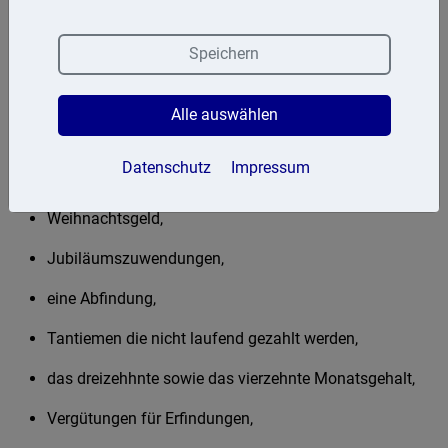
Sonstige Bezüge
Speichern
Zum Arbeitslohn gehören neben dem laufenden
Arbeitslohn auch die sonstigen Bezüge. Als sonstige
Bezüge gelten einmalige Arbeitslohnzahlungen, wie zum
Alle auswählen
Beispiel:
Datenschutz
Impressum
Urlaubsgeld,
Weihnachtsgeld,
Jubiläumszuwendungen,
eine Abfindung,
Tantiemen die nicht laufend gezahlt werden,
das dreizehhnte sowie das vierzehnte Monatsgehalt,
Vergütungen für Erfindungen,