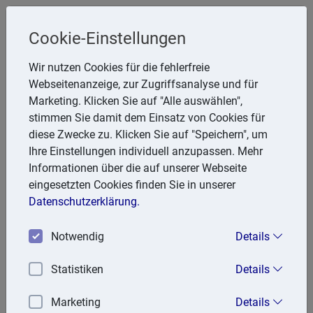
Cookie-Einstellungen
Steuerberater
Wir nutzen Cookies für die fehlerfreie
Friedhelm Glanert
Webseitenanzeige, zur Zugriffsanalyse und für
Marketing. Klicken Sie auf "Alle auswählen",
Breitenbachstr. 28, 47809 Krefeld
stimmen Sie damit dem Einsatz von Cookies für
Telefon: 2151 951857
diese Zwecke zu. Klicken Sie auf "Speichern", um
E-Mail:
FGlanert@aol.com
Ihre Einstellungen individuell anzupassen. Mehr
Informationen über die auf unserer Webseite
eingesetzten Cookies finden Sie in unserer
Lexika
Datenschutzerklärung.
Volltext-Suche in den Lexika
Notwendig
Details
Suchen
Statistiken
Details
Steuerlexikon
Marketing
Details