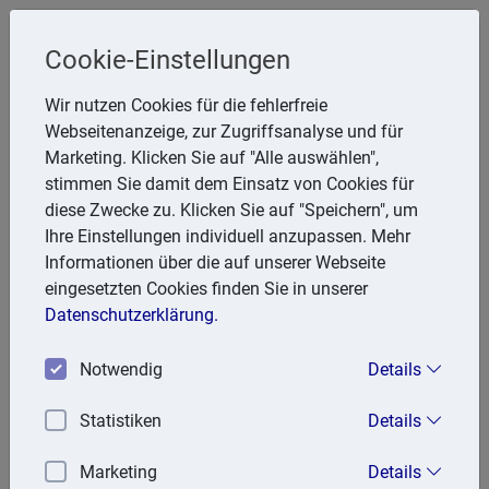
Cookie-Einstellungen
Steuerberater
Wir nutzen Cookies für die fehlerfreie
Friedhelm Glanert
Webseitenanzeige, zur Zugriffsanalyse und für
Marketing. Klicken Sie auf "Alle auswählen",
Breitenbachstr. 28, 47809 Krefeld
stimmen Sie damit dem Einsatz von Cookies für
Telefon: 2151 951857
diese Zwecke zu. Klicken Sie auf "Speichern", um
E-Mail:
FGlanert@aol.com
Ihre Einstellungen individuell anzupassen. Mehr
Informationen über die auf unserer Webseite
eingesetzten Cookies finden Sie in unserer
Lexika
Datenschutzerklärung.
Volltext-Suche in den Lexika
Notwendig
Details
Suchen
Statistiken
Details
Steuerlexikon
Marketing
Details