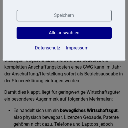
Geringwertige Wirtschaftsgüter (GWG)
Speichern
Geringwertige Wirtschaftsgüter, abgekürzt »GWG«, sind
selbstständig nutzbarere, bewegliche und abnutzbare
Vermögensgegenstände. Betriebsmittel, die durch eine
Alle auswählen
Betriebsausgabe (Barentnahmen aus der Kasse, Zahlungen
über das Firmenkonto oder eine Kreditkarte) von maximal
Datenschutz
Impressum
800 Euro erworben werden können, dürfen im aktuellen
Steuerjahr abgeschrieben werden. Das bedeutet, die
kompletten Anschaffungskosten eines GWG kann im Jahr
der Anschaffung/Herstellung sofort als Betriebsausgabe in
der Steuererklärung eintragen werden.
Damit dies klappt, liegt für geringwertige Wirtschaftsgüter
ein besonderes Augenmerk auf folgenden Merkmalen:
Es handelt sich um ein
bewegliches Wirtschaftsgut
,
also physisch bewegbar. Lizenzen Gebäude, Patente
gehören nicht dazu. Telefone und Laptops jedoch