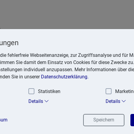
t
Krefeld
lungen
die fehlerfreie Webseitenanzeige, zur Zugriffsanalyse und für Ma
stimmen Sie damit dem Einsatz von Cookies für diese Zwecke zu.
instellungen individuell anzupassen. Mehr Informationen über di
inden Sie in unserer
Datenschutzerklärung.
Statistiken
Marketi
exika
Suchen
Details
Details
sum
Speichern
dlung