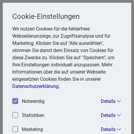
Cookie-Einstellungen
Steuerberater
Wir nutzen Cookies für die fehlerfreie
Friedhelm Glanert
Webseitenanzeige, zur Zugriffsanalyse und für
Marketing. Klicken Sie auf "Alle auswählen",
Breitenbachstr. 28, 47809 Krefeld
stimmen Sie damit dem Einsatz von Cookies für
Telefon: 2151 951857
diese Zwecke zu. Klicken Sie auf "Speichern", um
E-Mail:
FGlanert@aol.com
Ihre Einstellungen individuell anzupassen. Mehr
Informationen über die auf unserer Webseite
eingesetzten Cookies finden Sie in unserer
Lexika
Datenschutzerklärung.
Volltext-Suche in den Lexika
Notwendig
Details
Suchen
Statistiken
Details
Steuerlexikon
Marketing
Details