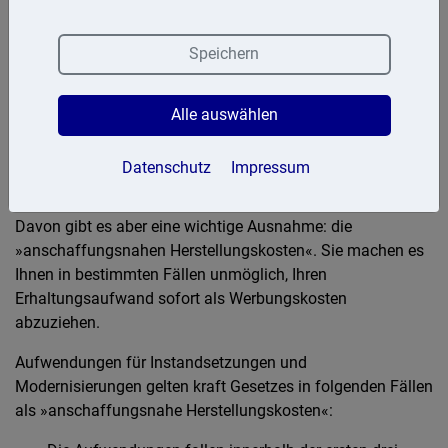
Anschaffungsnaher Aufwand
Speichern
Kaum eine erworbene ältere Immobilie entspricht den
Vorstellungen des neuen Eigentümers. Daher möchte der
neue Eigentümer möglichst rasch nach dem Kauf
Alle auswählen
renovieren und modernisieren. Liegt Erhaltungsaufwand
vor, können die Kosten sofort in der Steuererklärung geltend
Datenschutz
Impressum
gemacht werden.
Davon gibt es aber eine wichtige Ausnahme: die
»anschaffungsnahen Herstellungskosten«. Sie machen es
Ihnen in bestimmten Fällen unmöglich, Ihren
Erhaltungsaufwand sofort als Werbungskosten
abzuziehen.
Aufwendungen für Instandsetzungen und
Modernisierungen gelten kraft Gesetzes in folgenden Fällen
als »anschaffungsnahe Herstellungskosten«: