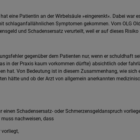
r hat eine Patientin an der Wirbelsäule »eingerenkt«. Dabei war 
it schlaganfallähnlichen Symptomen gekommen. Vom OLG Olde
nsgeld und Schadensersatz verurteilt, weil er auf dieses Risiko
lungsfehler gegenüber dem Patienten nur, wenn er schuldhaft sein
(was in der Praxis kaum vorkommen dürfte) absichtlich oder fahrl
n hat. Von Bedeutung ist in diesem Zusammenhang, wie sich ei
ten hätte und ob der Arzt von allgemein anerkannten medizinis
r einen Schadensersatz- oder Schmerzensgeldanspruch vorliege
r muss nachweisen, dass
vorliegt,