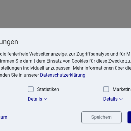
t
Krefeld
lungen
die fehlerfreie Webseitenanzeige, zur Zugriffsanalyse und für Ma
stimmen Sie damit dem Einsatz von Cookies für diese Zwecke zu.
instellungen individuell anzupassen. Mehr Informationen über di
inden Sie in unserer
Datenschutzerklärung.
Statistiken
Marketi
exika
Suchen
Details
Details
sum
Speichern
ler des Arztes