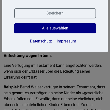
Anfechtung des Testaments
Speichern
Unter bestimmten Voraussetzungen besteht die
Möglichkeit, eine letztwillige Verfügung des Erblassers
durch Anfechtung zu beseitigen. Wichtige
Alle auswählen
Voraussetzungen sind, dass ein Anfechtungsgrund vorliegt,
die Berechtigung zur Anfechtung gegeben ist und die
Datenschutz
Impressum
Anfechtungsfrist eingehalten wird.
Anfechtung wegen Irrtums
Eine Verfügung im Testament kann angefochten werden,
wenn sich der Erblasser über die Bedeutung seiner
Erklärung geirrt hat.
Beispiel:
Bernd Walser verfügte in seinem Testament, dass
sein gesamtes Vermögen an seine Kinder als »gesetzliche
Erben« fallen soll. Er wollte, dass nur seine ehelichen, nicht
aber seine nichtehelichen Kinder Erben sind. Zu den