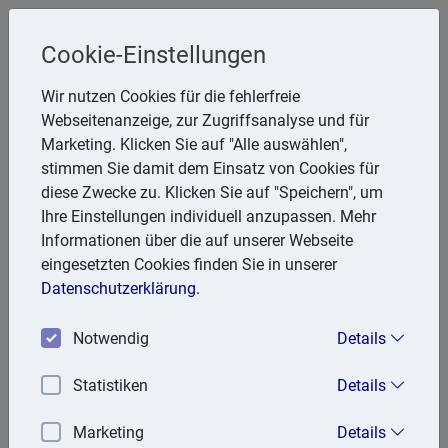
Cookie-Einstellungen
Steuerberater
Wir nutzen Cookies für die fehlerfreie
Friedhelm Glanert
Webseitenanzeige, zur Zugriffsanalyse und für
Marketing. Klicken Sie auf "Alle auswählen",
Breitenbachstr. 28, 47809 Krefeld
stimmen Sie damit dem Einsatz von Cookies für
Telefon: 2151 951857
diese Zwecke zu. Klicken Sie auf "Speichern", um
E-Mail:
FGlanert@aol.com
Ihre Einstellungen individuell anzupassen. Mehr
Informationen über die auf unserer Webseite
eingesetzten Cookies finden Sie in unserer
Lexika
Datenschutzerklärung.
Volltext-Suche in den Lexika
Notwendig
Details
Suchen
Statistiken
Details
Rechtslexikon
Marketing
Details