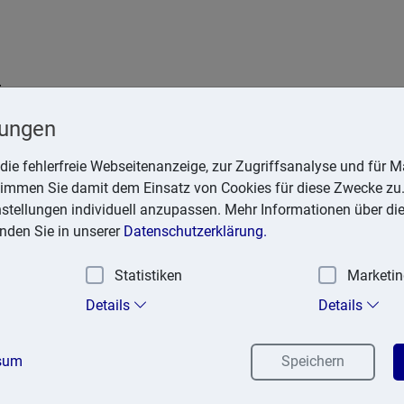
t
Krefeld
lungen
die fehlerfreie Webseitenanzeige, zur Zugriffsanalyse und für Ma
stimmen Sie damit dem Einsatz von Cookies für diese Zwecke zu.
instellungen individuell anzupassen. Mehr Informationen über di
inden Sie in unserer
Datenschutzerklärung.
Statistiken
Marketi
exika
Suchen
Details
Details
sum
Speichern
z wegen Mängeln der Kaufsache