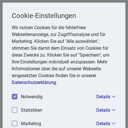
Cookie-Einstellungen
Steuerberater
Wir nutzen Cookies für die fehlerfreie
Friedhelm Glanert
Webseitenanzeige, zur Zugriffsanalyse und für
Marketing. Klicken Sie auf "Alle auswählen",
Breitenbachstr. 28, 47809 Krefeld
stimmen Sie damit dem Einsatz von Cookies für
Telefon: 2151 951857
diese Zwecke zu. Klicken Sie auf "Speichern", um
E-Mail:
FGlanert@aol.com
Ihre Einstellungen individuell anzupassen. Mehr
Informationen über die auf unserer Webseite
eingesetzten Cookies finden Sie in unserer
Lexika
Datenschutzerklärung.
Volltext-Suche in den Lexika
Notwendig
Details
Suchen
Statistiken
Details
Rechtslexikon
Marketing
Details