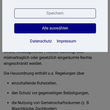
Hausordnung
Speichern
Die Hausordnung ist eine Art »Rechtsordnung« über das
Verhalten der Mieter untereinander und die damit
verbundene Nutzung des gemeinsam bewohnten
Alle auswählen
Mietshauses. Sie konkretisiert bestehende Rechte und
Pflichten des Mieters. Durch die Hausordnung können
Datenschutz
Impressum
allerdings dem Mieter nicht über den Mietvertrag oder das
Gesetz hinausgehende Pflichten auferlegt oder
mietvertraglich oder gesetzlich eingeräumte Rechte
eingeschränkt werden.
Die Hausordnung enthält u.a. Regelungen über
einzuhaltende Ruhezeiten,
den Schutz vor gegenseitigen Belästigungen,
die Nutzung von Gemeinschaftsräumen (z. B.
Waschküche, Dachboden),