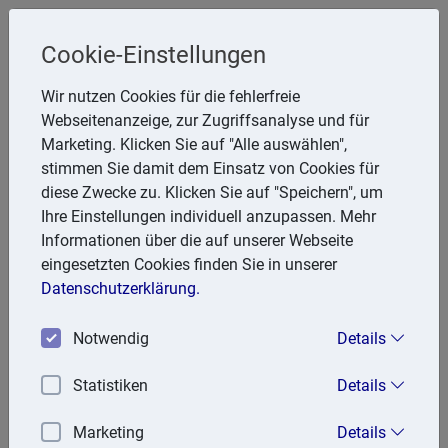
Cookie-Einstellungen
Steuerberater
Wir nutzen Cookies für die fehlerfreie
Friedhelm Glanert
Webseitenanzeige, zur Zugriffsanalyse und für
Marketing. Klicken Sie auf "Alle auswählen",
Breitenbachstr. 28, 47809 Krefeld
stimmen Sie damit dem Einsatz von Cookies für
Telefon: 2151 951857
diese Zwecke zu. Klicken Sie auf "Speichern", um
E-Mail:
FGlanert@aol.com
Ihre Einstellungen individuell anzupassen. Mehr
Informationen über die auf unserer Webseite
eingesetzten Cookies finden Sie in unserer
Aktuell
Datenschutzerklärung.
Notwendig
Details
02.06.2026
Änderung bei der steuerlichen Behandlung von
Statistiken
Details
außerordentlichen Einkünften ab dem
Veranlagungszeitraum 2025
Marketing
Details