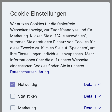
Cookie-Einstellungen
Steuerberater
Wir nutzen Cookies für die fehlerfreie
Friedhelm Glanert
Webseitenanzeige, zur Zugriffsanalyse und für
Marketing. Klicken Sie auf "Alle auswählen",
Breitenbachstr. 28, 47809 Krefeld
stimmen Sie damit dem Einsatz von Cookies für
Telefon: 2151 951857
diese Zwecke zu. Klicken Sie auf "Speichern", um
E-Mail:
FGlanert@aol.com
Ihre Einstellungen individuell anzupassen. Mehr
Informationen über die auf unserer Webseite
eingesetzten Cookies finden Sie in unserer
Aktuell
Datenschutzerklärung.
Notwendig
Details
04.06.2026
Gewerbesteuerliche Hinzurechnung von
Statistiken
Details
Hotelzimmermieten bei einem Veranstalter für
Konferenzen, Events und Reisen
Marketing
Details