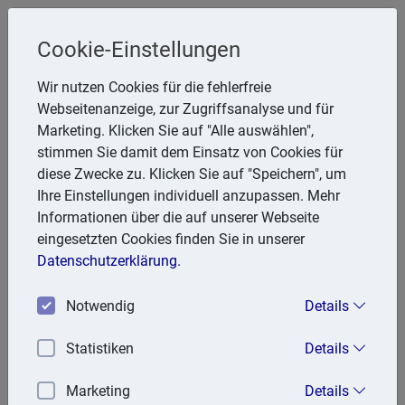
Cookie-Einstellungen
Steuerberater
Wir nutzen Cookies für die fehlerfreie
Friedhelm Glanert
Webseitenanzeige, zur Zugriffsanalyse und für
Marketing. Klicken Sie auf "Alle auswählen",
Breitenbachstr. 28, 47809 Krefeld
stimmen Sie damit dem Einsatz von Cookies für
Telefon: 2151 951857
diese Zwecke zu. Klicken Sie auf "Speichern", um
E-Mail:
FGlanert@aol.com
Ihre Einstellungen individuell anzupassen. Mehr
Informationen über die auf unserer Webseite
eingesetzten Cookies finden Sie in unserer
Aktuell
Datenschutzerklärung.
Notwendig
Details
31.01.2024
Kindergeldantrag: Amtlicher Vordruck zu verwenden
Statistiken
Details
Wer Kindergeld beantragen will, muss dafür den amtlichen
Marketing
Details
Vordruck verwenden. Hierauf weist der Bund der