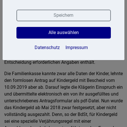
Steuerzahler (BdSt) Rheinland-Pfalz hin.
Eine Frau beantragte am 16.07.2019 Kindergeld für den
Speichern
Zeitraum ab Mai 2018 per E-Mail und gab Name, Anschrift
und Telefonnummer an. Dies reichte der Familienkasse als
Alle auswählen
Antrag nicht aus. Das Kindergeld sei bei der zuständigen
Familienkasse schriftlich zu beantragen und müsse
Datenschutz
Impressum
unterschrieben werden. Die Verwendung eines Vordrucks
sei nicht erforderlich, wenn der Antrag alle zur
Entscheidung erforderlichen Angaben enthält.
Die Familienkasse kannte zwar alle Daten der Kinder, lehnte
den formlosen Antrag auf Kindergeld mit Bescheid vom
10.09.2019 aber ab. Darauf legte die Klägerin Einspruch ein
und übermittelte elektronisch ein von ihr ausgefülltes und
unterschriebenes Antragsformular als pdf-Datei. Nun wurde
das Kindergeld ab Mai 2018 zwar festgesetzt, aber nicht
vollständig ausgezahlt. Denn, so der BdSt, für Kindergeld
sei eine spezielle Verjährungsregel mit einer