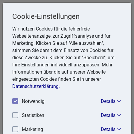
Cookie-Einstellungen
Steuerberater
Wir nutzen Cookies für die fehlerfreie
Friedhelm Glanert
Webseitenanzeige, zur Zugriffsanalyse und für
Marketing. Klicken Sie auf "Alle auswählen",
Breitenbachstr. 28, 47809 Krefeld
stimmen Sie damit dem Einsatz von Cookies für
Telefon: 2151 951857
diese Zwecke zu. Klicken Sie auf "Speichern", um
E-Mail:
FGlanert@aol.com
Ihre Einstellungen individuell anzupassen. Mehr
Informationen über die auf unserer Webseite
eingesetzten Cookies finden Sie in unserer
Aktuell
Datenschutzerklärung.
Notwendig
Details
03.01.2024
NRW Überbrückungshilfe Plus stellt Betriebseinnahmen dar
Statistiken
Details
Der 13. Senat des Finanzgerichts Düsseldorf hatte zu
Marketing
Details
entscheiden, ob eine Billigkeitsleistung des Landes NRW in