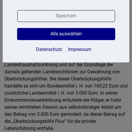
Form einer Corona-Überbrückungshilfe u. a. für Angehörige
der Freien Berufe als steuerpflichtige Betriebseinnahme zu
Speichern
erfassen ist.
Der Kläger wurde im Streitjahr (2020) einzeln zur
Alle auswählen
Einkommensteuer veranlagt und erzielte als Freiberufler
Einkünfte aus selbstständiger Arbeit. Mit Bescheid vom
Datenschutz
Impressum
25.08.2020 gewährte ihm die Bezirksregierung Düsseldorf
3.160,22 Euro als Billigkeitsleistung gemäß der
Landeshaushaltsordnung und auf der Grundlage der
damals geltenden Landesrichtlinien zur Gewährung von
Überbrückungshilfen. Bei dieser Überbrückungshilfe
handelte es sich um Bundesmittel i. H. von 160,22 Euro und
zusätzliche Landesmittel i. H. von 3.000 Euro. In seiner
Einkommensteuererklärung erläuterte der Kläger, er habe
seinen ermittelten Gewinn aus selbstständiger Arbeit um
den Betrag von 3.000 Euro gemindert, da dieser Betrag auf
die „Überbrückungshilfe Plus“ für die private
Lebensführung entfalle.