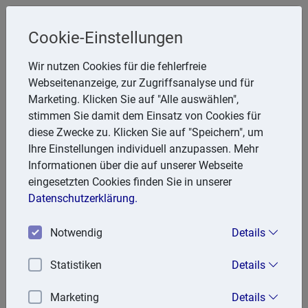
Cookie-Einstellungen
Steuerberater
Wir nutzen Cookies für die fehlerfreie
Friedhelm Glanert
Webseitenanzeige, zur Zugriffsanalyse und für
Marketing. Klicken Sie auf "Alle auswählen",
Breitenbachstr. 28, 47809 Krefeld
stimmen Sie damit dem Einsatz von Cookies für
Telefon: 2151 951857
diese Zwecke zu. Klicken Sie auf "Speichern", um
E-Mail:
FGlanert@aol.com
Ihre Einstellungen individuell anzupassen. Mehr
Informationen über die auf unserer Webseite
eingesetzten Cookies finden Sie in unserer
Aktuell
Datenschutzerklärung.
« 04/2026
|
» 06/2026
Notwendig
Details
28.05.2026
Statistiken
Details
Mehrwertsteuerbetrug: Rat einigt sich auf verstärkte
Zusammenarbeit mit EU-Ermittlungsbehörden
Marketing
Details